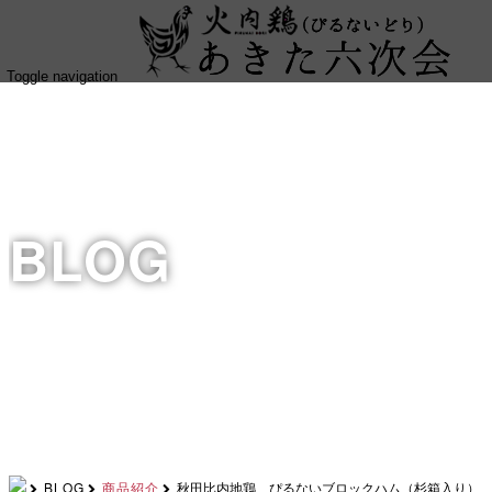
Toggle navigation
BLOG
BLOG
商品紹介
秋田比内地鶏 ぴるないブロックハム（杉箱入り）