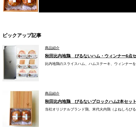
ピックアップ記事
商品紹介
秋田比内地鶏 ぴるないハム・ウィンナー6点
比内地鶏のスライスハム、ハムステーキ、ウィンナーを
商品紹介
秋田比内地鶏 ぴるないブロックハム2本セッ
当社オリジナルブランド鶏、米代火内鶏（よねしろぴる