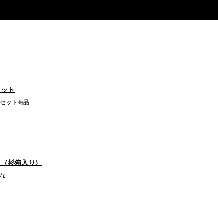
セット
セット商品…
ト（杉箱入り）
な…