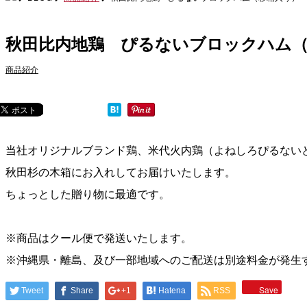
秋田比内地鶏 ぴるないブロックハム
商品紹介
当社オリジナルブランド鶏、米代火内鶏（よねしろぴるない
秋田杉の木箱にお入れしてお届けいたします。
ちょっとした贈り物に最適です。
※商品はクール便で発送いたします。
※沖縄県・離島、及び一部地域へのご配送は別途料金が発生
Save
Tweet
Share
+1
Hatena
RSS