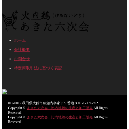
ホーム
会社概要
お問合せ
特定商取引法に基づく表記
017-0012
秋田県大館市釈迦内字家下９番地８
0120-171-692
Copyright ©
あきた六次会 比内地鶏の生産と加工販売
All Rights
Reserved.
Copyright ©
あきた六次会 比内地鶏の生産と加工販売
All Rights
Reserved.