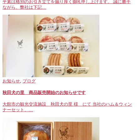
平素は格別のお引き立てを賜り厚く御礼申し上げます。 誠に勝手
ながら、弊社は下記…
お知らせ
,
ブログ
秋田犬の里 商品販売開始のお知らせです
大館市の観光交流施設 秋田犬の里 様 にて 当社のハム＆ウィン
ナーセット、…