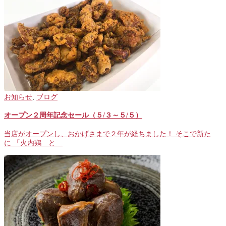
お知らせ
,
ブログ
オープン２周年記念セール（５/３～５/５）
当店がオープンし、おかげさまで２年が経ちました！ そこで新た
に 「火内鶏 と…