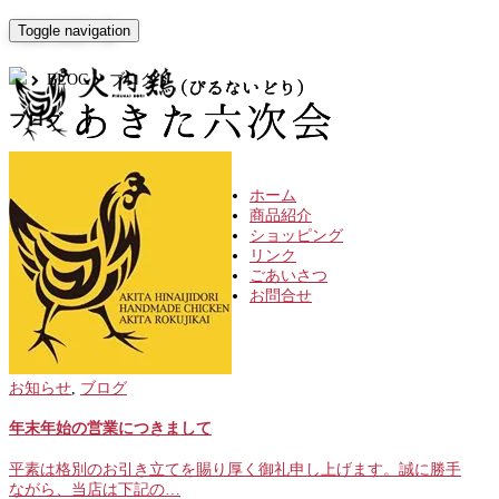
ARCHIVE
Toggle navigation
BLOG
ブログ
ブログ
ホーム
商品紹介
ショッピング
リンク
ごあいさつ
お問合せ
お知らせ
,
ブログ
年末年始の営業につきまして
平素は格別のお引き立てを賜り厚く御礼申し上げます。誠に勝手
ながら、当店は下記の…