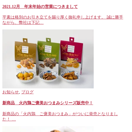
2021.12月 年末年始の営業につきまして
平素は格別のお引き立てを賜り厚く御礼申し上げます。 誠に勝手
ながら、弊社は下記…
お知らせ
,
ブログ
新商品 火内鶏ご褒美おつまみシリーズ販売中！
新商品の「火内鶏 ご褒美おつまみ」がついに発売となりまし
た！ …