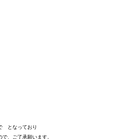
。
で となっており
ので、ご了承願います。