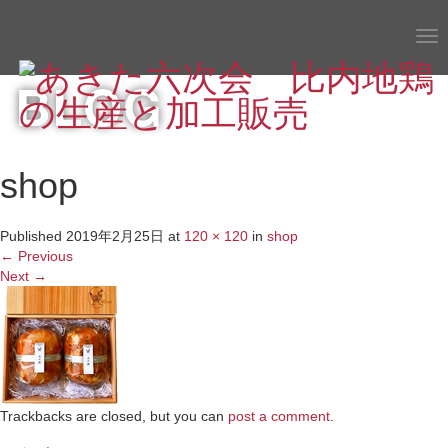
Tog
nav
BLOG
shop
Published
2019年2月25日
at
120 × 120
in
shop
←
Previous
Next
→
Trackbacks are closed, but you can
post a comment
.