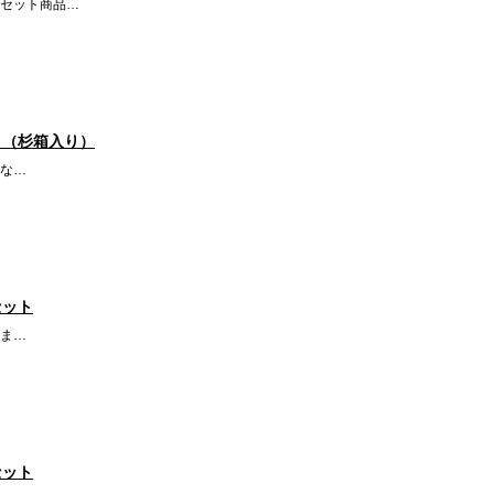
セット商品…
ト（杉箱入り）
な…
セット
ま…
セット