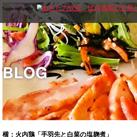
Toggle navigation
BLOG
横：火内鶏「手羽先と白菜の塩麹煮」