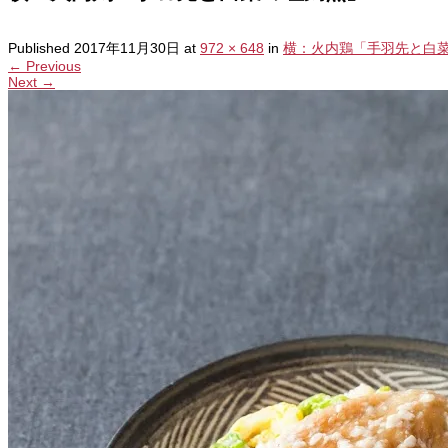
Published
2017年11月30日
at
972 × 648
in
横：火内鶏「手羽先と白
←
Previous
Next
→