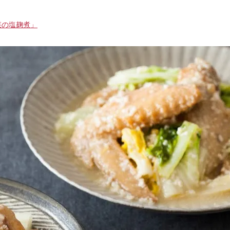
菜の塩麹煮」