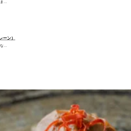
ま…
レーン）
な…