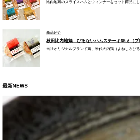
比内地鶏のスライスハムとウィンナーをセット商品にし
商品紹介
秋田比内地鶏 ぴるないハムステーキ65ｇ（プ
当社オリジナルブランド鶏、米代火内鶏（よねしろぴる
最新NEWS