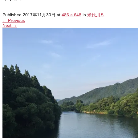
Published
2017年11月30日
at
486 × 648
in
米代川５
←
Previous
Next
→