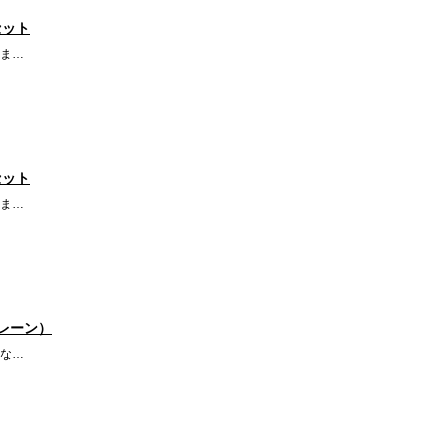
セット
ま…
セット
ま…
レーン）
な…