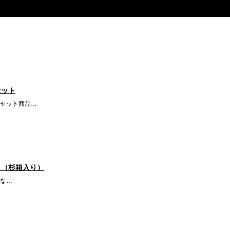
セット
セット商品…
ト（杉箱入り）
な…