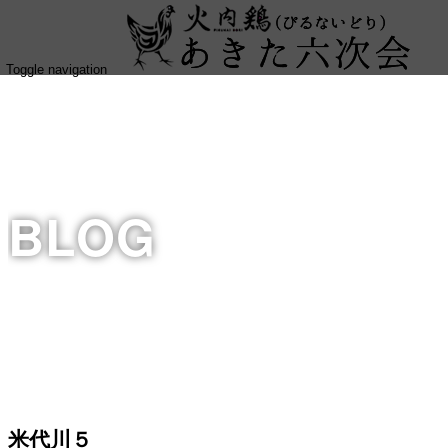
Toggle navigation
BLOG
米代川５