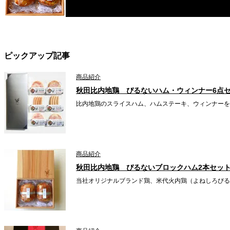
ピックアップ記事
商品紹介
秋田比内地鶏 ぴるないハム・ウィンナー6点
比内地鶏のスライスハム、ハムステーキ、ウィンナーを
商品紹介
秋田比内地鶏 ぴるないブロックハム2本セッ
当社オリジナルブランド鶏、米代火内鶏（よねしろぴる