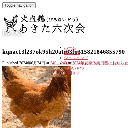
Toggle navigation
BLOG
ホーム
kqnac13l237ok95h20atr63fp315821846855790
商品紹介
ショッピング
Published
2024年6月24日
at
240 × 240
リンク
in
2024年夏季休業日程のお知ら
ごあいさつ
お問合せ