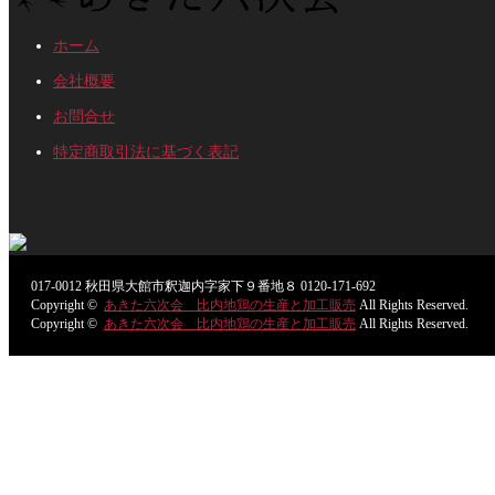
ホーム
会社概要
お問合せ
特定商取引法に基づく表記
017-0012
秋田県大館市釈迦内字家下９番地８
0120-171-692
Copyright ©
あきた六次会 比内地鶏の生産と加工販売
All Rights Reserved.
Copyright ©
あきた六次会 比内地鶏の生産と加工販売
All Rights Reserved.