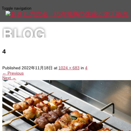
Toggle navigation
BLOG
4
Published
2022年11月18日
at
1024 × 683
in
4
←
Previous
Next
→