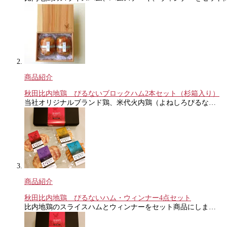
商品紹介
秋田比内地鶏 ぴるないブロックハム2本セット（杉箱入り）
当社オリジナルブランド鶏、米代火内鶏（よねしろぴるな…
商品紹介
秋田比内地鶏 ぴるないハム・ウィンナー4点セット
比内地鶏のスライスハムとウィンナーをセット商品にしま…