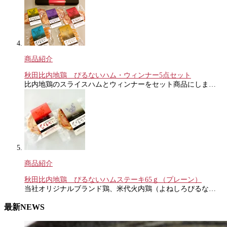
商品紹介
秋田比内地鶏 ぴるないハム・ウィンナー5点セット
比内地鶏のスライスハムとウィンナーをセット商品にしま…
商品紹介
秋田比内地鶏 ぴるないハムステーキ65ｇ（プレーン）
当社オリジナルブランド鶏、米代火内鶏（よねしろぴるな…
最新NEWS