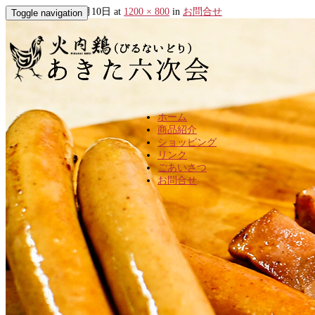
Published
2017年1月10日
at
1200 × 800
in
お問合せ
Toggle navigation
ホーム
商品紹介
ショッピング
リンク
ごあいさつ
お問合せ